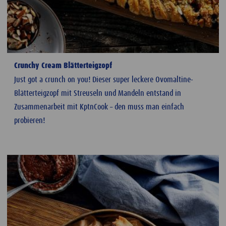
Crunchy Cream Blätterteigzopf
Just got a crunch on you! Dieser super leckere Ovomaltine-
Blätterteigzopf mit Streuseln und Mandeln entstand in
Zusammenarbeit mit KptnCook – den muss man einfach
probieren!