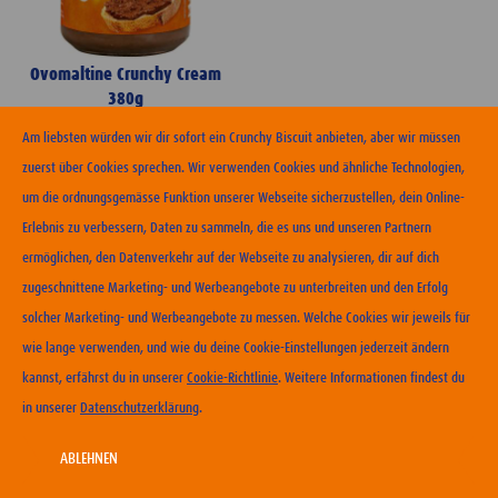
Ovomaltine Crunchy Cream
380g
Am liebsten würden wir dir sofort ein Crunchy Biscuit anbieten, aber wir müssen
zuerst über Cookies sprechen. Wir verwenden Cookies und ähnliche Technologien,
um die ordnungsgemässe Funktion unserer Webseite sicherzustellen, dein Online-
Erlebnis zu verbessern, Daten zu sammeln, die es uns und unseren Partnern
ERHÄLTLICHKEIT
ermöglichen, den Datenverkehr auf der Webseite zu analysieren, dir auf dich
zugeschnittene Marketing- und Werbeangebote zu unterbreiten und den Erfolg
KONTAKT
solcher Marketing- und Werbeangebote zu messen. Welche Cookies wir jeweils für
NUTZUNGSBEDINGUNGEN
wie lange verwenden, und wie du deine Cookie-Einstellungen jederzeit ändern
DATENSCHUTZERKLÄRUNG
kannst, erfährst du in unserer
Cookie-Richtlinie
. Weitere Informationen findest du
COOKIE-RICHTLINIEN
in unserer
Datenschutzerklärung
.
IMPRESSUM
KARRIERE
ABLEHNEN