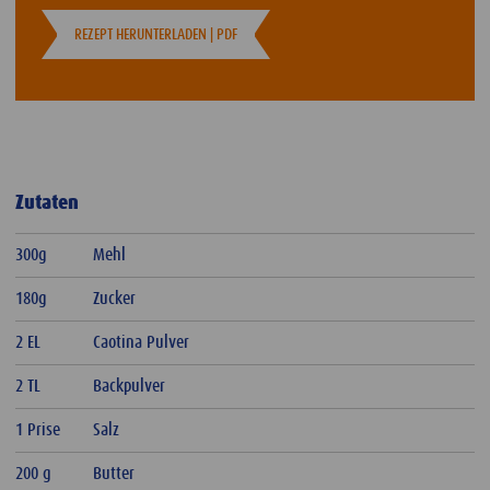
REZEPT HERUNTERLADEN | PDF
Zutaten
300g
Mehl
180g
Zucker
2 EL
Caotina Pulver
2 TL
Backpulver
1 Prise
Salz
200 g
Butter