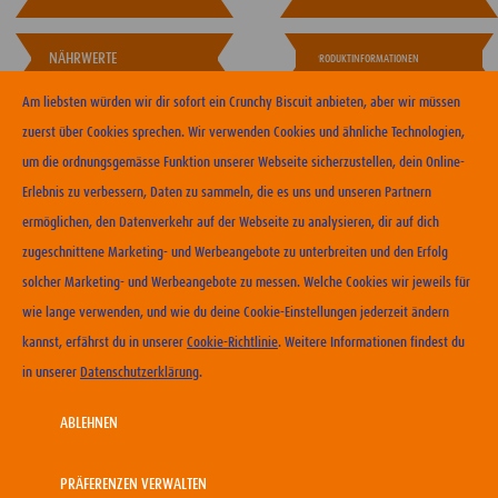
NÄHRWERTE
PRODUKTINFORMATIONEN
Am liebsten würden wir dir sofort ein Crunchy Biscuit anbieten, aber wir müssen
zuerst über Cookies sprechen. Wir verwenden Cookies und ähnliche Technologien,
um die ordnungsgemässe Funktion unserer Webseite sicherzustellen, dein Online-
Erlebnis zu verbessern, Daten zu sammeln, die es uns und unseren Partnern
ERHÄLTLICHKEIT
ermöglichen, den Datenverkehr auf der Webseite zu analysieren, dir auf dich
zugeschnittene Marketing- und Werbeangebote zu unterbreiten und den Erfolg
KONTAKT
solcher Marketing- und Werbeangebote zu messen. Welche Cookies wir jeweils für
NUTZUNGSBEDINGUNGEN
wie lange verwenden, und wie du deine Cookie-Einstellungen jederzeit ändern
DATENSCHUTZERKLÄRUNG
kannst, erfährst du in unserer
Cookie-Richtlinie
. Weitere Informationen findest du
COOKIE-RICHTLINIEN
in unserer
Datenschutzerklärung
.
IMPRESSUM
KARRIERE
ABLEHNEN
PRÄFERENZEN VERWALTEN