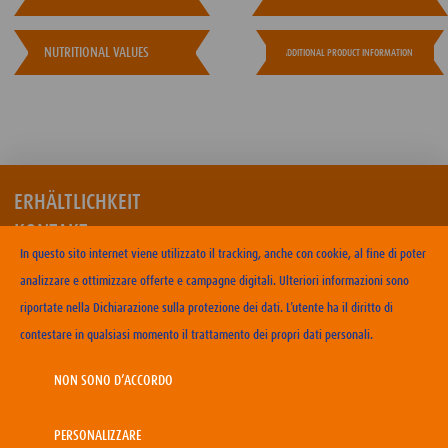
NUTRITIONAL VALUES
ADDITIONAL PRODUCT INFORMATION
ERHÄLTLICHKEIT
KONTAKT
In questo sito internet viene utilizzato il tracking, anche con cookie, al fine di poter
NUTZUNGSBEDINGUNGEN
analizzare e ottimizzare offerte e campagne digitali. Ulteriori informazioni sono
DATENSCHUTZERKLÄRUNG
riportate nella Dichiarazione sulla protezione dei dati. L’utente ha il diritto di
COOKIE-RICHTLINIEN
contestare in qualsiasi momento il trattamento dei propri dati personali.
IMPRESSUM
KARRIERE
NON SONO D’ACCORDO
PERSONALIZZARE