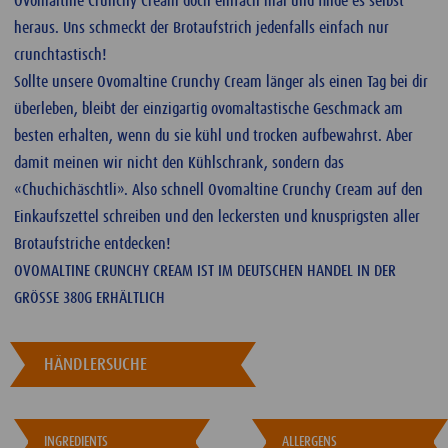
Ovomaltine Crunchy Cream doch einfach mal und finde es selbst
heraus. Uns schmeckt der Brotaufstrich jedenfalls einfach nur
crunchtastisch!
Sollte unsere Ovomaltine Crunchy Cream länger als einen Tag bei dir
überleben, bleibt der einzigartig ovomaltastische Geschmack am
besten erhalten, wenn du sie kühl und trocken aufbewahrst. Aber
damit meinen wir nicht den Kühlschrank, sondern das
«Chuchichäschtli». Also schnell Ovomaltine Crunchy Cream auf den
Einkaufszettel schreiben und den leckersten und knusprigsten aller
Brotaufstriche entdecken!
OVOMALTINE CRUNCHY CREAM IST IM DEUTSCHEN HANDEL IN DER
GRÖSSE 380G ERHÄLTLICH
HÄNDLERSUCHE
INGREDIENTS
ALLERGENS