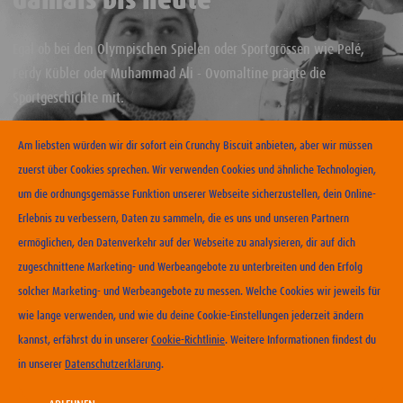
damals bis heute
Egal ob bei den Olympischen Spielen oder Sportgrössen wie Pelé,
Ferdy Kübler oder Muhammad Ali - Ovomaltine prägte die
Sportgeschichte mit.
MEHR ERFAHREN
Am liebsten würden wir dir sofort ein Crunchy Biscuit anbieten, aber wir müssen
zuerst über Cookies sprechen. Wir verwenden Cookies und ähnliche Technologien,
um die ordnungsgemässe Funktion unserer Webseite sicherzustellen, dein Online-
Erlebnis zu verbessern, Daten zu sammeln, die es uns und unseren Partnern
ERHÄLTLICHKEIT
ermöglichen, den Datenverkehr auf der Webseite zu analysieren, dir auf dich
zugeschnittene Marketing- und Werbeangebote zu unterbreiten und den Erfolg
KONTAKT
solcher Marketing- und Werbeangebote zu messen. Welche Cookies wir jeweils für
NUTZUNGSBEDINGUNGEN
wie lange verwenden, und wie du deine Cookie-Einstellungen jederzeit ändern
DATENSCHUTZERKLÄRUNG
kannst, erfährst du in unserer
Cookie-Richtlinie
. Weitere Informationen findest du
COOKIE-RICHTLINIEN
in unserer
Datenschutzerklärung
.
IMPRESSUM