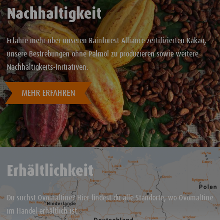
Nachhaltigkeit
Erfahre mehr über unseren Rainforest Alliance zertifizierten Kakao,
unsere Bestrebungen ohne Palmöl zu produzieren sowie weitere
Nachhaltigkeits-Initiativen.
MEHR ERFAHREN
Erhältlichkeit
Du suchst Ovomaltine? Hier findest du alle Standorte, wo Ovomaltine
im Handel erhältlich ist.