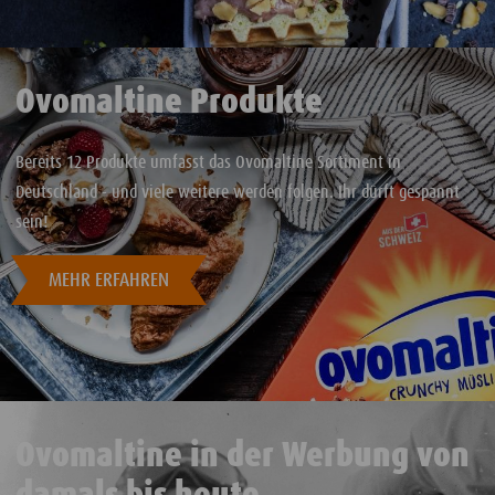
Ovomaltine Produkte
Bereits 12 Produkte umfasst das Ovomaltine Sortiment in
Deutschland - und viele weitere werden folgen. Ihr dürft gespannt
sein!
MEHR ERFAHREN
Ovomaltine in der Werbung von