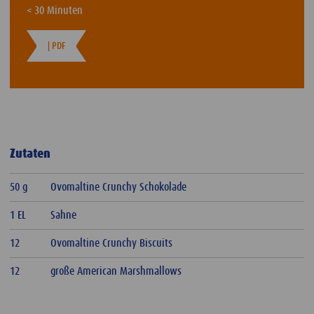
< 30 Minuten
| PDF
Zutaten
50 g
Ovomaltine Crunchy Schokolade
1 EL
Sahne
12
Ovomaltine Crunchy Biscuits
12
große American Marshmallows