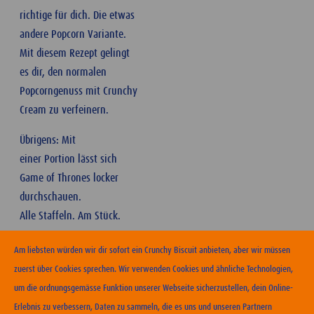
richtige für dich. Die etwas
andere Popcorn Variante.
Mit diesem Rezept gelingt
es dir, den normalen
Popcorngenuss mit Crunchy
Cream zu verfeinern.
Übrigens: Mit
einer Portion lässt sich
Game of Thrones locker
durchschauen.
Alle Staffeln. Am Stück.
Am liebsten würden wir dir sofort ein Crunchy Biscuit anbieten, aber wir müssen
zuerst über Cookies sprechen. Wir verwenden Cookies und ähnliche Technologien,
um die ordnungsgemässe Funktion unserer Webseite sicherzustellen, dein Online-
Erlebnis zu verbessern, Daten zu sammeln, die es uns und unseren Partnern