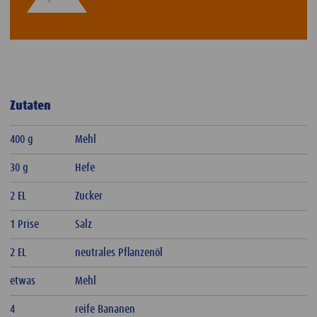
Zutaten
400 g
Mehl
30 g
Hefe
2 EL
Zucker
1 Prise
Salz
2 EL
neutrales Pflanzenöl
etwas
Mehl
4
reife Bananen