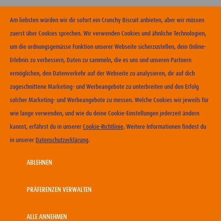
Am liebsten würden wir dir sofort ein Crunchy Biscuit anbieten, aber wir müssen
zuerst über Cookies sprechen. Wir verwenden Cookies und ähnliche Technologien,
um die ordnungsgemässe Funktion unserer Webseite sicherzustellen, dein Online-
Erlebnis zu verbessern, Daten zu sammeln, die es uns und unseren Partnern
ERHÄLTLICHKEIT
ermöglichen, den Datenverkehr auf der Webseite zu analysieren, dir auf dich
zugeschnittene Marketing- und Werbeangebote zu unterbreiten und den Erfolg
KONTAKT
solcher Marketing- und Werbeangebote zu messen. Welche Cookies wir jeweils für
NUTZUNGSBEDINGUNGEN
wie lange verwenden, und wie du deine Cookie-Einstellungen jederzeit ändern
DATENSCHUTZERKLÄRUNG
kannst, erfährst du in unserer
Cookie-Richtlinie
. Weitere Informationen findest du
COOKIE-RICHTLINIEN
in unserer
Datenschutzerklärung
.
IMPRESSUM
KARRIERE
ABLEHNEN
PRÄFERENZEN VERWALTEN
Copyright 2026 Wander GmbH
ALLE ANNEHMEN