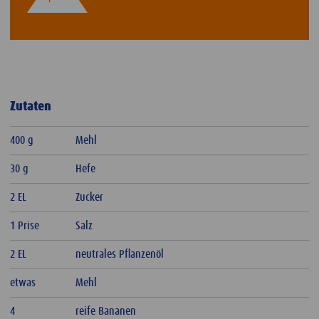
Zutaten
400 g
Mehl
30 g
Hefe
2 EL
Zucker
1 Prise
Salz
2 EL
neutrales Pflanzenöl
etwas
Mehl
4
reife Bananen