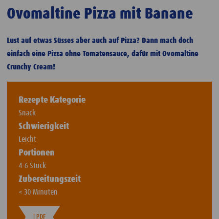
Ovomaltine Pizza mit Banane
Lust auf etwas Süsses aber auch auf Pizza? Dann mach doch
einfach eine Pizza ohne Tomatensauce, dafür mit Ovomaltine
Crunchy Cream!
Rezepte Kategorie
Snack
Schwierigkeit
Leicht
Portionen
4-6 Stück
Zubereitungszeit
< 30 Minuten
| PDF