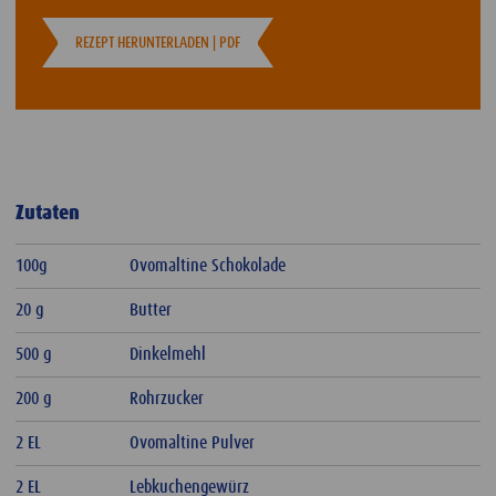
REZEPT HERUNTERLADEN | PDF
Zutaten
100g
Ovomaltine Schokolade
20 g
Butter
500 g
Dinkelmehl
200 g
Rohrzucker
2 EL
Ovomaltine Pulver
2 EL
Lebkuchengewürz