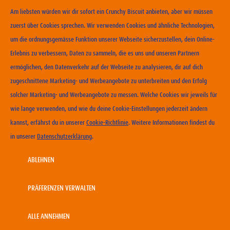
Am liebsten würden wir dir sofort ein Crunchy Biscuit anbieten, aber wir müssen
zuerst über Cookies sprechen. Wir verwenden Cookies und ähnliche Technologien,
um die ordnungsgemässe Funktion unserer Webseite sicherzustellen, dein Online-
Erlebnis zu verbessern, Daten zu sammeln, die es uns und unseren Partnern
ERHÄLTLICHKEIT
ermöglichen, den Datenverkehr auf der Webseite zu analysieren, dir auf dich
zugeschnittene Marketing- und Werbeangebote zu unterbreiten und den Erfolg
KONTAKT
solcher Marketing- und Werbeangebote zu messen. Welche Cookies wir jeweils für
NUTZUNGSBEDINGUNGEN
wie lange verwenden, und wie du deine Cookie-Einstellungen jederzeit ändern
DATENSCHUTZERKLÄRUNG
kannst, erfährst du in unserer
Cookie-Richtlinie
. Weitere Informationen findest du
COOKIE-RICHTLINIEN
in unserer
Datenschutzerklärung
.
IMPRESSUM
KARRIERE
ABLEHNEN
PRÄFERENZEN VERWALTEN
Copyright 2026 Wander GmbH
ALLE ANNEHMEN