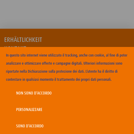
ERHÄLTLICHKEIT
KONTAKT
In questo sito internet viene utilizzato il tracking, anche con cookie, al fine di poter
NUTZUNGSBEDINGUNGEN
analizzare e ottimizzare offerte e campagne digitali. Ulteriori informazioni sono
DATENSCHUTZERKLÄRUNG
riportate nella Dichiarazione sulla protezione dei dati. L’utente ha il diritto di
COOKIE-RICHTLINIEN
contestare in qualsiasi momento il trattamento dei propri dati personali.
IMPRESSUM
KARRIERE
NON SONO D’ACCORDO
PERSONALIZZARE
Copyright 2026 Wander GmbH
SONO D’ACCORDO