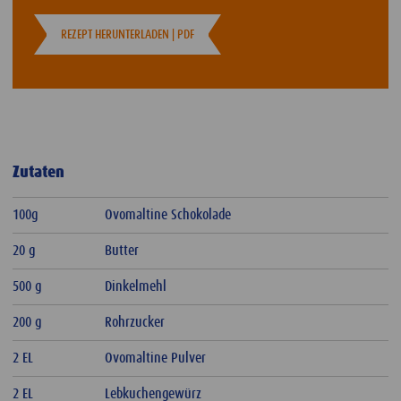
REZEPT HERUNTERLADEN | PDF
Zutaten
100g
Ovomaltine Schokolade
20 g
Butter
500 g
Dinkelmehl
200 g
Rohrzucker
2 EL
Ovomaltine Pulver
2 EL
Lebkuchengewürz