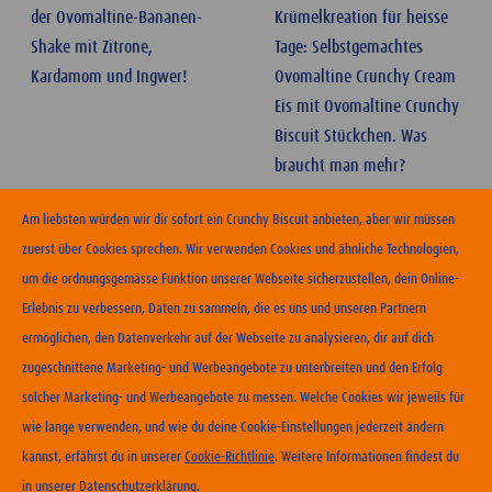
der Ovomaltine-Bananen-
Krümelkreation für heisse
Shake mit Zitrone,
Tage: Selbstgemachtes
Kardamom und Ingwer!
Ovomaltine Crunchy Cream
Eis mit Ovomaltine Crunchy
Biscuit Stückchen. Was
braucht man mehr?
Am liebsten würden wir dir sofort ein Crunchy Biscuit anbieten, aber wir müssen
zuerst über Cookies sprechen. Wir verwenden Cookies und ähnliche Technologien,
um die ordnungsgemässe Funktion unserer Webseite sicherzustellen, dein Online-
Erlebnis zu verbessern, Daten zu sammeln, die es uns und unseren Partnern
ERHÄLTLICHKEIT
ermöglichen, den Datenverkehr auf der Webseite zu analysieren, dir auf dich
zugeschnittene Marketing- und Werbeangebote zu unterbreiten und den Erfolg
KONTAKT
solcher Marketing- und Werbeangebote zu messen. Welche Cookies wir jeweils für
NUTZUNGSBEDINGUNGEN
wie lange verwenden, und wie du deine Cookie-Einstellungen jederzeit ändern
DATENSCHUTZERKLÄRUNG
kannst, erfährst du in unserer
Cookie-Richtlinie
. Weitere Informationen findest du
COOKIE-RICHTLINIEN
in unserer
Datenschutzerklärung
.