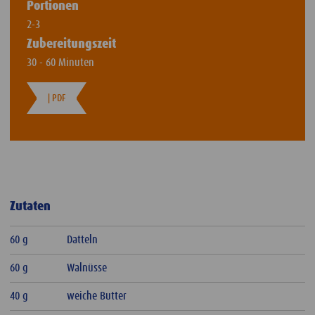
Portionen
2-3
Zubereitungszeit
30 - 60 Minuten
| PDF
Zutaten
60 g
Datteln
60 g
Walnüsse
40 g
weiche Butter