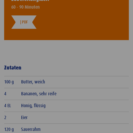
60 - 90 Minuten
| PDF
Zutaten
100 g
Butter, weich
4
Bananen, sehr reife
4 EL
Honig, flüssig
2
Eier
120 g
Sauerrahm