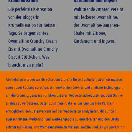
Krümelkreation
Kardamom und Ingwer
Die perfekte Eis-Kreation
Wohltuende Zutaten vereint
von der Bloggerin
mit leckerer Ovomaltine:
Krümelkreation für heisse
der Ovomaltine-Bananen-
Tage: Selbstgemachtes
Shake mit Zitrone,
Ovomaltine Crunchy Cream
Kardamom und Ingwer!
Eis mit Ovomaltine Crunchy
Biscuit Stückchen. Was
braucht man mehr?
Am liebsten würden wir dir sofort ein Crunchy Biscuit anbieten, aber wir müssen
zuerst über Cookies sprechen. Wir verwenden Cookies und ähnliche Technologien,
um die ordnungsgemässe Funktion unserer Webseite sicherzustellen, dein Online-
Erlebnis zu verbessern, Daten zu sammeln, die es uns und unseren Partnern
ERHÄLTLICHKEIT
ermöglichen, den Datenverkehr auf der Webseite zu analysieren, dir auf dich
zugeschnittene Marketing- und Werbeangebote zu unterbreiten und den Erfolg
KONTAKT
solcher Marketing- und Werbeangebote zu messen. Welche Cookies wir jeweils für
NUTZUNGSBEDINGUNGEN