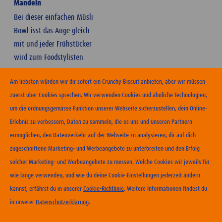
Mandeln
Bei dieser einfachen Müsli
Bowl isst das Auge gleich
mit und jeder Frühstücker
wird zum Foodstylisten
Am liebsten würden wir dir sofort ein Crunchy Biscuit anbieten, aber wir müssen
zuerst über Cookies sprechen. Wir verwenden Cookies und ähnliche Technologien,
um die ordnungsgemässe Funktion unserer Webseite sicherzustellen, dein Online-
Erlebnis zu verbessern, Daten zu sammeln, die es uns und unseren Partnern
ERHÄLTLICHKEIT
ermöglichen, den Datenverkehr auf der Webseite zu analysieren, dir auf dich
zugeschnittene Marketing- und Werbeangebote zu unterbreiten und den Erfolg
KONTAKT
solcher Marketing- und Werbeangebote zu messen. Welche Cookies wir jeweils für
NUTZUNGSBEDINGUNGEN
wie lange verwenden, und wie du deine Cookie-Einstellungen jederzeit ändern
DATENSCHUTZERKLÄRUNG
kannst, erfährst du in unserer
Cookie-Richtlinie
. Weitere Informationen findest du
COOKIE-RICHTLINIEN
in unserer
Datenschutzerklärung
.
IMPRESSUM