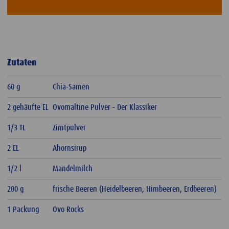
Zutaten
60 g
Chia-Samen
2 gehäufte EL
Ovomaltine Pulver - Der Klassiker
1/3 TL
Zimtpulver
2 EL
Ahornsirup
1/2 l
Mandelmilch
200 g
frische Beeren (Heidelbeeren, Himbeeren, Erdbeeren)
1 Packung
Ovo Rocks