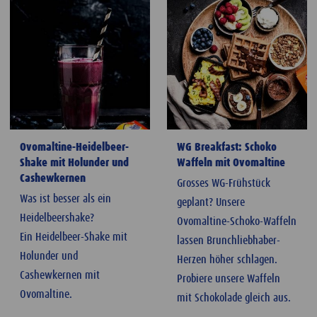
Ovomaltine-Heidelbeer-
WG Breakfast: Schoko
Shake mit Holunder und
Waffeln mit Ovomaltine
Cashewkernen
Grosses WG-Frühstück
Was ist besser als ein
geplant? Unsere
Heidelbeershake?
Ovomaltine-Schoko-Waffeln
Ein Heidelbeer-Shake mit
lassen Brunchliebhaber-
Holunder und
Herzen höher schlagen.
Cashewkernen mit
Probiere unsere Waffeln
Ovomaltine.
mit Schokolade gleich aus.