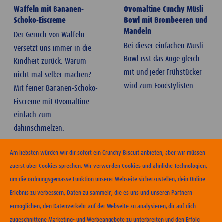
Waffeln mit Bananen-
Ovomaltine Cunchy Müsli
Schoko-Eiscreme
Bowl mit Brombeeren und
Mandeln
Der Geruch von Waffeln
Bei dieser einfachen Müsli
versetzt uns immer in die
Bowl isst das Auge gleich
Kindheit zurück. Warum
mit und jeder Frühstücker
nicht mal selber machen?
wird zum Foodstylisten
Mit feiner Bananen-Schoko-
Eiscreme mit Ovomaltine -
einfach zum
dahinschmelzen.
Am liebsten würden wir dir sofort ein Crunchy Biscuit anbieten, aber wir müssen
zuerst über Cookies sprechen. Wir verwenden Cookies und ähnliche Technologien,
um die ordnungsgemässe Funktion unserer Webseite sicherzustellen, dein Online-
Erlebnis zu verbessern, Daten zu sammeln, die es uns und unseren Partnern
ERHÄLTLICHKEIT
ermöglichen, den Datenverkehr auf der Webseite zu analysieren, dir auf dich
zugeschnittene Marketing- und Werbeangebote zu unterbreiten und den Erfolg