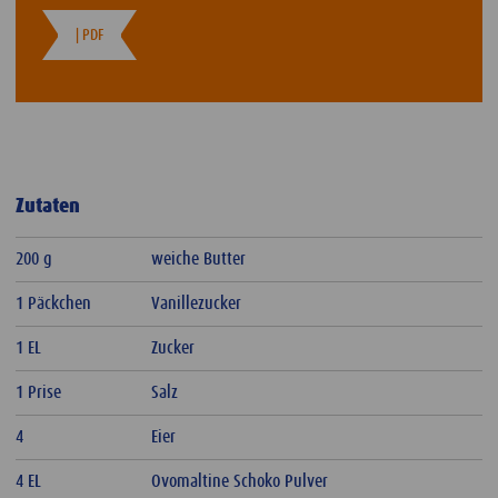
| PDF
Zutaten
200 g
weiche Butter
1 Päckchen
Vanillezucker
1 EL
Zucker
1 Prise
Salz
4
Eier
4 EL
Ovomaltine Schoko Pulver