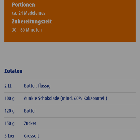
Portionen
ca. 24 Madeleines
Zubereitungszeit
30 - 60 Minuten
Zutaten
2 EL
Butter, flüssig
100 g
dunkle Schokolade (mind. 60% Kakaoanteil)
120 g
Butter
150 g
Zucker
3 Eier
Grösse L