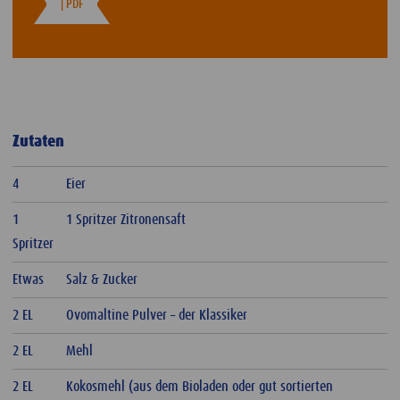
| PDF
Zutaten
4
Eier
1
1 Spritzer Zitronensaft
Spritzer
Etwas
Salz & Zucker
2 EL
Ovomaltine Pulver – der Klassiker
2 EL
Mehl
2 EL
Kokosmehl (aus dem Bioladen oder gut sortierten