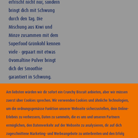
erfrischt nicht nur, sondern
bringt dich mit Schwung
durch den Tag. Die
Mischung aus Kiwi und
Minze zusammen mit dem
Superfood Grünkohl kennen
viele - gepaart mit etwas
Ovomaltine Pulver bringt
dich der Smoothie
garantiert in Schwung.
Am liebsten würden wir dir sofort ein Crunchy Biscuit anbieten, aber wir müssen
zuerst über Cookies sprechen. Wir verwenden Cookies und ähnliche Technologien,
um die ordnungsgemässe Funktion unserer Webseite sicherzustellen, dein Online-
Erlebnis zu verbessern, Daten zu sammeln, die es uns und unseren Partnern
ERHÄLTLICHKEIT
ermöglichen, den Datenverkehr auf der Webseite zu analysieren, dir auf dich
zugeschnittene Marketing- und Werbeangebote zu unterbreiten und den Erfolg
KONTAKT