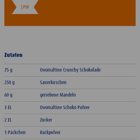
| PDF
Zutaten
75 g
Ovomaltine Crunchy Schokolade
250 g
Sauerkirschen
60 g
geriebene Mandeln
3 EL
Ovomaltine Schoko Pulver
2 EL
Zucker
1 Päckchen
Backpulver