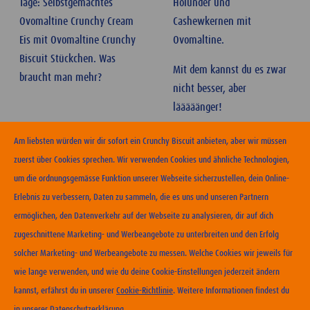
Tage: Selbstgemachtes
Holunder und
Ovomaltine Crunchy Cream
Cashewkernen mit
Eis mit Ovomaltine Crunchy
Ovomaltine.
Biscuit Stückchen. Was
Mit dem kannst du es zwar
braucht man mehr?
nicht besser, aber
lääääänger!
Am liebsten würden wir dir sofort ein Crunchy Biscuit anbieten, aber wir müssen
zuerst über Cookies sprechen. Wir verwenden Cookies und ähnliche Technologien,
um die ordnungsgemässe Funktion unserer Webseite sicherzustellen, dein Online-
Erlebnis zu verbessern, Daten zu sammeln, die es uns und unseren Partnern
ERHÄLTLICHKEIT
ermöglichen, den Datenverkehr auf der Webseite zu analysieren, dir auf dich
zugeschnittene Marketing- und Werbeangebote zu unterbreiten und den Erfolg
KONTAKT
solcher Marketing- und Werbeangebote zu messen. Welche Cookies wir jeweils für
NUTZUNGSBEDINGUNGEN
wie lange verwenden, und wie du deine Cookie-Einstellungen jederzeit ändern
DATENSCHUTZERKLÄRUNG
kannst, erfährst du in unserer
Cookie-Richtlinie
. Weitere Informationen findest du
COOKIE-RICHTLINIEN
in unserer
Datenschutzerklärung
.