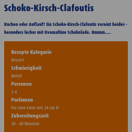
Schoko-Kirsch-Clafoutis
Kuchen oder Auflauf? Ein Schoko-Kirsch-Clafoutis vereint beides -
besonders lecker mit Ovomaltine Schokolade. Hmmm....
Rezepte Kategorie
Dessert
Schwierigkeit
Mittel
Personen
2-4
Portionen
Für eine Form mit 24 cm Ø
Zubereitungszeit
30 - 60 Minuten