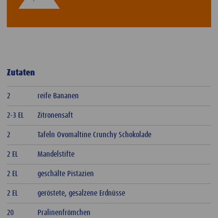
Zutaten
2
reife Bananen
2-3 EL
Zitronensaft
2
Tafeln Ovomaltine Crunchy Schokolade
2 EL
Mandelstifte
2 EL
geschälte Pistazien
2 EL
geröstete, gesalzene Erdnüsse
20
Pralinenfrömchen