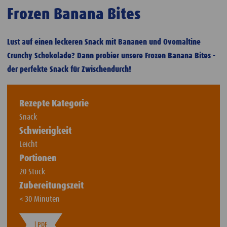
Frozen Banana Bites
Lust auf einen leckeren Snack mit Bananen und Ovomaltine
Crunchy Schokolade? Dann probier unsere Frozen Banana Bites -
der perfekte Snack für Zwischendurch!
Rezepte Kategorie
Snack
Schwierigkeit
Leicht
Portionen
20 Stück
Zubereitungszeit
< 30 Minuten
| PDF