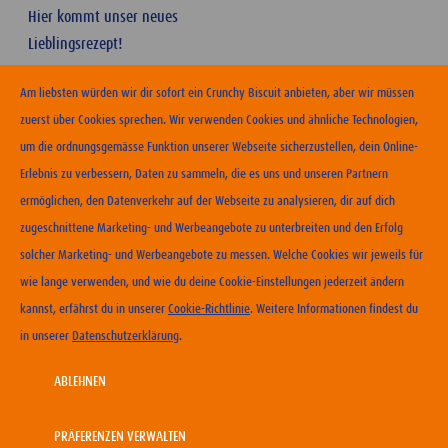
Hier kommt unser neues
Lieblingsrezept!
Am liebsten würden wir dir sofort ein Crunchy Biscuit anbieten, aber wir müssen
zuerst über Cookies sprechen. Wir verwenden Cookies und ähnliche Technologien,
um die ordnungsgemässe Funktion unserer Webseite sicherzustellen, dein Online-
Erlebnis zu verbessern, Daten zu sammeln, die es uns und unseren Partnern
ERHÄLTLICHKEIT
ermöglichen, den Datenverkehr auf der Webseite zu analysieren, dir auf dich
zugeschnittene Marketing- und Werbeangebote zu unterbreiten und den Erfolg
KONTAKT
solcher Marketing- und Werbeangebote zu messen. Welche Cookies wir jeweils für
NUTZUNGSBEDINGUNGEN
wie lange verwenden, und wie du deine Cookie-Einstellungen jederzeit ändern
DATENSCHUTZERKLÄRUNG
kannst, erfährst du in unserer
Cookie-Richtlinie
. Weitere Informationen findest du
COOKIE-RICHTLINIEN
in unserer
Datenschutzerklärung
.
IMPRESSUM
KARRIERE
ABLEHNEN
PRÄFERENZEN VERWALTEN