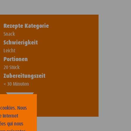
Rezepte Kategorie
Snack
Schwierigkeit
Leicht
Portionen
20 Stück
Zubereitungszeit
< 30 Minuten
| PDF
 cookies. Nous
e Internet
ées qui nous