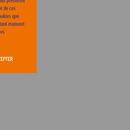
vous présenter
té de ces
ookies que
à tout moment
les
CEPTER