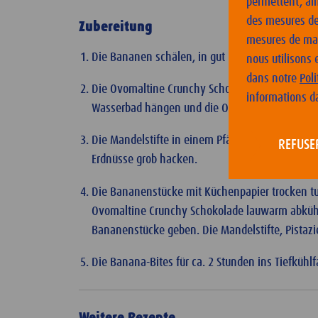
permettent, ain
des mesures de 
Zubereitung
mesures de mark
Die Bananen schälen, in gut 1 cm dicke Scheibe
nous utilisons 
dans notre
Pol
Die Ovomaltine Crunchy Schokolade in Stücke br
informations d
Wasserbad hängen und die Ovomaltine Crunchy
Die Mandelstifte in einem Pfännchen goldbraun 
REFUSE
Erdnüsse grob hacken.
Die Bananenstücke mit Küchenpapier trocken tup
Ovomaltine Crunchy Schokolade lauwarm abkühlen
Bananenstücke geben. Die Mandelstifte, Pistazi
Die Banana-Bites für ca. 2 Stunden ins Tiefkühl
Weitere Rezepte