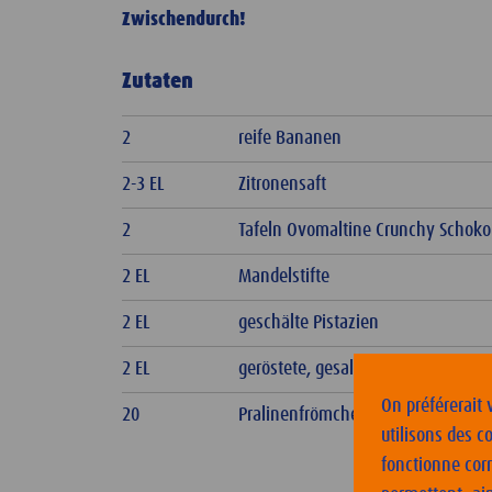
Zwischendurch!
Zutaten
2
reife Bananen
2-3 EL
Zitronensaft
2
Tafeln Ovomaltine Crunchy Schoko
2 EL
Mandelstifte
2 EL
geschälte Pistazien
2 EL
geröstete, gesalzene Erdnüsse
On préférerait 
20
Pralinenfrömchen
utilisons des c
fonctionne cor