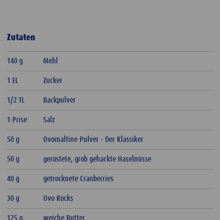
Zutaten
140 g
Mehl
1 EL
Zucker
1/2 TL
Backpulver
1 Prise
Salz
50 g
Ovomaltine Pulver - Der Klassiker
50 g
geröstete, grob gehackte Haselnüsse
40 g
getrocknete Cranberries
30 g
Ovo Rocks
125 g
weiche Butter