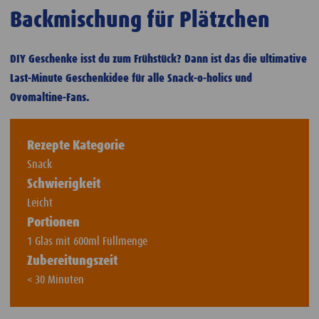
Backmischung für Plätzchen
DIY Geschenke isst du zum Frühstück? Dann ist das die ultimative
Last-Minute Geschenkidee für alle Snack-o-holics und
Ovomaltine-Fans.
Rezepte Kategorie
Snack
Schwierigkeit
Leicht
Portionen
1 Glas mit 600ml Füllmenge
Zubereitungszeit
< 30 Minuten