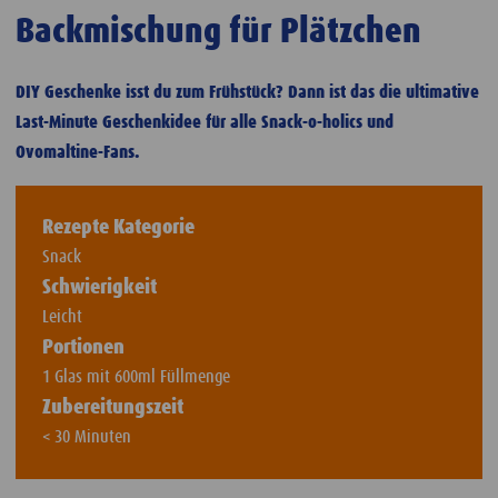
Backmischung für Plätzchen
DIY Geschenke isst du zum Frühstück? Dann ist das die ultimative
Last-Minute Geschenkidee für alle Snack-o-holics und
Ovomaltine-Fans.
Rezepte Kategorie
Snack
Schwierigkeit
Leicht
Portionen
1 Glas mit 600ml Füllmenge
Zubereitungszeit
< 30 Minuten