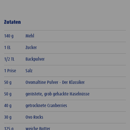
Zutaten
140 g
Mehl
1 EL
Zucker
1/2 TL
Backpulver
1 Prise
Salz
50 g
Ovomaltine Pulver - Der Klassiker
50 g
geröstete, grob gehackte Haselnüsse
40 g
getrocknete Cranberries
30 g
Ovo Rocks
125 g
weiche Butter