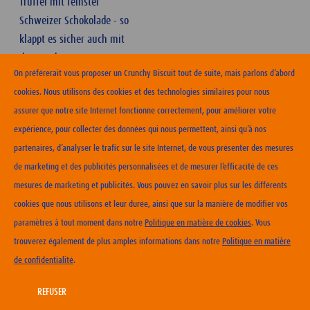
Trüffel mit feinster
Schweizer Schokolade - so
klappt es sicher auch mit
dem nächsten Date.
On préférerait vous proposer un Crunchy Biscuit tout de suite, mais parlons d’abord
cookies. Nous utilisons des cookies et des technologies similaires pour nous
assurer que notre site Internet fonctionne correctement, pour améliorer votre
expérience, pour collecter des données qui nous permettent, ainsi qu’à nos
partenaires, d’analyser le trafic sur le site Internet, de vous présenter des mesures
ERHÄLTLICHKEIT
de marketing et des publicités personnalisées et de mesurer l’efficacité de ces
mesures de marketing et publicités. Vous pouvez en savoir plus sur les différents
KONTAKT
cookies que nous utilisons et leur durée, ainsi que sur la manière de modifier vos
NUTZUNGSBEDINGUNGEN
paramètres à tout moment dans notre
Politique en matière de cookies
. Vous
DATENSCHUTZERKLÄRUNG
trouverez également de plus amples informations dans notre
Politique en matière
COOKIE-RICHTLINIEN
de confidentialité
.
IMPRESSUM
CARRIERA
REFUSER