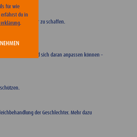
ls für wie
erfährst du in
für Mensch und Natur zu schaffen.
erklärung
.
NNEHMEN
ngen minimieren und sich daran anpassen können –
zu schützen.
eichbehandlung der Geschlechter. Mehr dazu