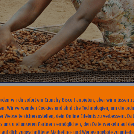
den wir dir sofort ein Crunchy Biscuit anbieten, aber wir müssen z
en. Wir verwenden Cookies und ähnliche Technologien, um die or
-zertifizierter Kakao
r Webseite sicherzustellen, dein Online-Erlebnis zu verbessern, Da
s uns und unseren Partnern ermöglichen, den Datenverkehr auf der
sch und Natur beitragen. Deshalb beziehen wir unseren Kakao vera
ir auf dich zugeschnittene Marketing- und Werbeangebote zu unterb