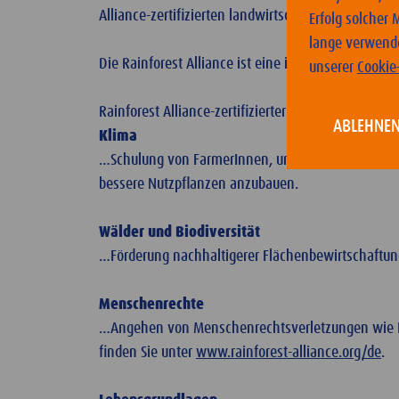
Alliance-zertifizierten landwirtschaftlichen Betrie
Erfolg solcher
lange verwende
Die Rainforest Alliance ist eine internationale ge
unserer
Cookie-
Rainforest Alliance-zertifizierter Kakao bedeutet…
ABLEHNE
Klima
…Schulung von FarmerInnen, um mithilfe von klim
bessere Nutzpflanzen anzubauen.
Wälder und Biodiversität
…Förderung nachhaltigerer Flächenbewirtschaftun
Menschenrechte
…Angehen von Menschenrechtsverletzungen wie Ki
finden Sie unter
www.rainforest-alliance.org/de
.