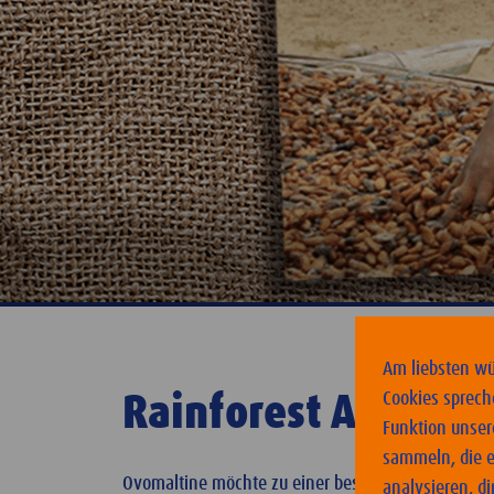
Am liebsten wür
Cookies sprech
Rainforest Alliance
Funktion unsere
sammeln, die e
Ovomaltine möchte zu einer besseren Welt für Men
analysieren, d