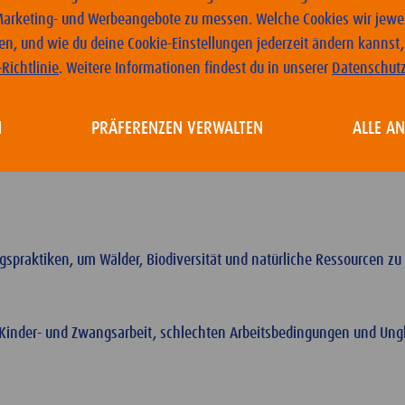
ben kaufen.
 Marketing- und Werbeangebote zu messen. Welche Cookies wir jewei
n, und wie du deine Cookie-Einstellungen jederzeit ändern kannst, 
meinnützige Organisation, die daran arbeitet, eine bessere Zukunft 
Richtlinie
. Weitere Informationen findest du in unserer
Datenschutz
N
PRÄFERENZEN VERWALTEN
ALLE A
abewusster Landwirtschaft – dank derer sie klimatische Auswirku
gspraktiken, um Wälder, Biodiversität und natürliche Ressourcen 
nder- und Zwangsarbeit, schlechten Arbeitsbedingungen und Ungl