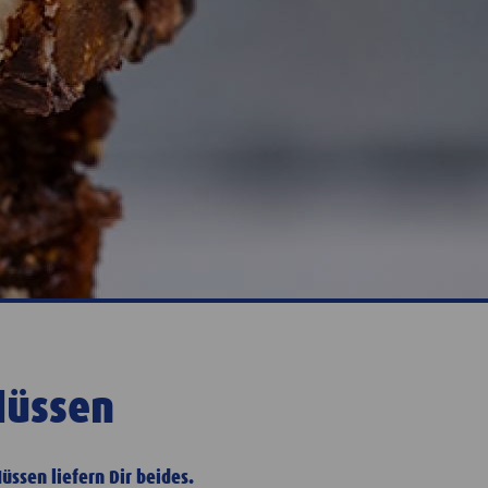
Nüssen
üssen liefern Dir beides.