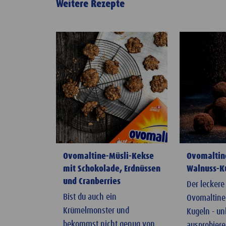
Weitere Rezepte
Ovomaltine-Müsli-Kekse
Ovomaltin
mit Schokolade, Erdnüssen
Walnuss-K
und Cranberries
Der leckere
Bist du auch ein
Ovomaltine
Krümelmonster und
Kugeln - un
bekommst nicht genug von
ausprobiere