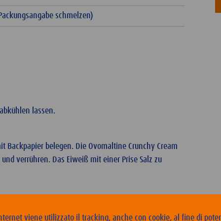
h Packungsangabe schmelzen)
 abkühlen lassen.
mit Backpapier belegen. Die Ovomaltine Crunchy Cream
und verrühren. Das Eiweiß mit einer Prise Salz zu
 mit dem Müsli unter die Schokoladenmasse mengen.
nternet viene utilizzato il tracking, anche con cookie, al fine di pote