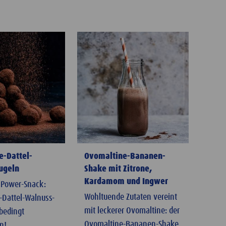
e-Dattel-
Ovomaltine-Bananen-
ugeln
Shake mit Zitrone,
Kardamom und Ingwer
 Power-Snack:
Wohltuende Zutaten vereint
-Dattel-Walnuss-
mit leckerer Ovomaltine: der
bedingt
Ovomaltine-Bananen-Shake
n!