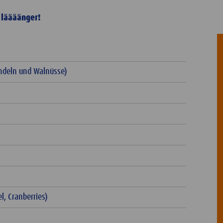
r läääänger!
andeln und Walnüsse)
l, Cranberries)