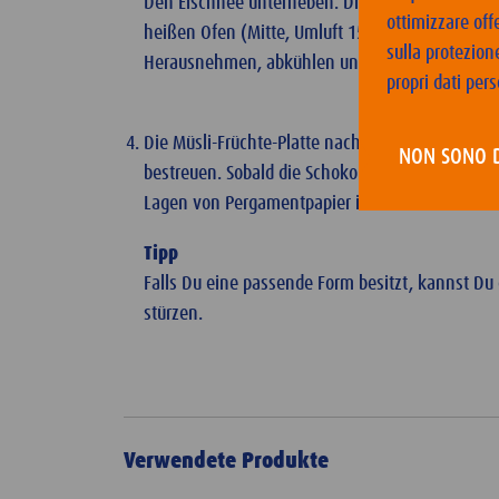
Den Eischnee unterheben. Die Masse auf dem B
ottimizzare off
heißen Ofen (Mitte, Umluft 150 ºC) ca. 30 Min. b
sulla protezione
Herausnehmen, abkühlen und 3–4 Std. trocknen
propri dati pers
Die Müsli-Früchte-Platte nach Belieben mit du
NON SONO 
bestreuen. Sobald die Schokolade fest ist, in l
Lagen von Pergamentpapier in einer Blechdose
Tipp
Falls Du eine passende Form besitzt, kannst D
stürzen.
Verwendete Produkte