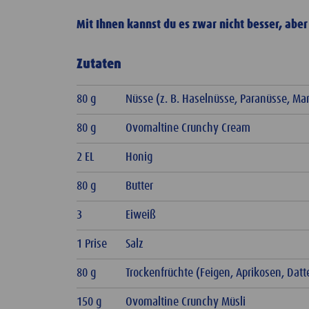
Mit Ihnen kannst du es zwar nicht besser, abe
Zutaten
80 g
Nüsse (z. B. Haselnüsse, Paranüsse, M
80 g
Ovomaltine Crunchy Cream
2 EL
Honig
80 g
Butter
3
Eiweiß
1 Prise
Salz
80 g
Trockenfrüchte (Feigen, Aprikosen, Datte
150 g
Ovomaltine Crunchy Müsli