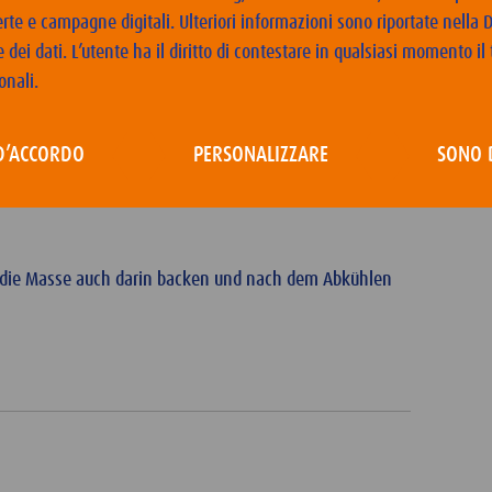
lech zu einem Rechteck von ca. 18 x 24 cm formen. Im
erte e campagne digitali. Ulteriori informazioni sono riportate nella 
acken, bis die Oberfläche leicht gebräunt ist.
 dei dati. L’utente ha il diritto di contestare in qualsiasi momento i
 lassen.
onali.
nkler Kuvertüre überziehen und mit Sesamsamen
D’ACCORDO
PERSONALIZZARE
SONO 
ängliche Riegel oder in Quadrate schneiden und zwischen
 aufbewahren.
u die Masse auch darin backen und nach dem Abkühlen