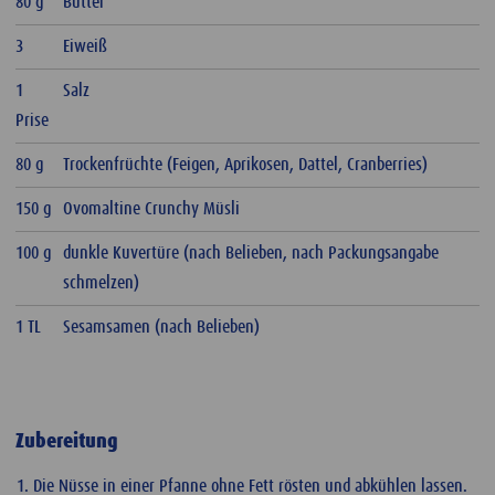
80 g
Butter
3
Eiweiß
1
Salz
Prise
80 g
Trockenfrüchte (Feigen, Aprikosen, Dattel, Cranberries)
150 g
Ovomaltine Crunchy Müsli
100 g
dunkle Kuvertüre (nach Belieben, nach Packungsangabe
schmelzen)
1 TL
Sesamsamen (nach Belieben)
Zubereitung
Die Nüsse in einer Pfanne ohne Fett rösten und abkühlen lassen.