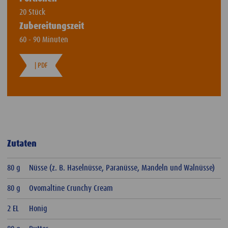
20 Stück
Zubereitungszeit
60 - 90 Minuten
| PDF
Zutaten
80 g
Nüsse (z. B. Haselnüsse, Paranüsse, Mandeln und Walnüsse)
80 g
Ovomaltine Crunchy Cream
2 EL
Honig