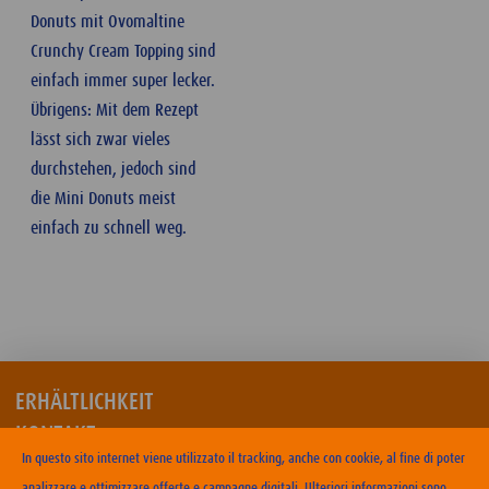
Donuts mit Ovomaltine
Crunchy Cream Topping sind
einfach immer super lecker.
Übrigens: Mit dem Rezept
lässt sich zwar vieles
durchstehen, jedoch sind
die Mini Donuts meist
einfach zu schnell weg.
ERHÄLTLICHKEIT
KONTAKT
In questo sito internet viene utilizzato il tracking, anche con cookie, al fine di poter
NUTZUNGSBEDINGUNGEN
analizzare e ottimizzare offerte e campagne digitali. Ulteriori informazioni sono