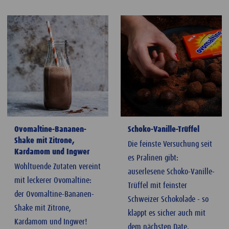
Ovomaltine-Bananen-
Schoko-Vanille-Trüffel
Shake mit Zitrone,
Die feinste Versuchung seit
Kardamom und Ingwer
es Pralinen gibt:
Wohltuende Zutaten vereint
auserlesene Schoko-Vanille-
mit leckerer Ovomaltine:
Trüffel mit feinster
der Ovomaltine-Bananen-
Schweizer Schokolade - so
Shake mit Zitrone,
klappt es sicher auch mit
Kardamom und Ingwer!
dem nächsten Date.