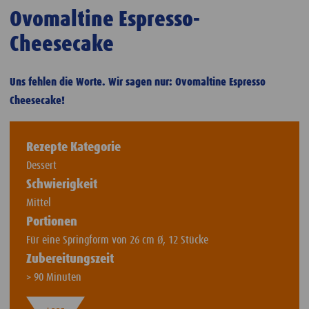
Ovomaltine Espresso-
Cheesecake
Uns fehlen die Worte. Wir sagen nur: Ovomaltine Espresso
Cheesecake!
Rezepte Kategorie
Dessert
Schwierigkeit
Mittel
Portionen
Für eine Springform von 26 cm Ø, 12 Stücke
Zubereitungszeit
> 90 Minuten