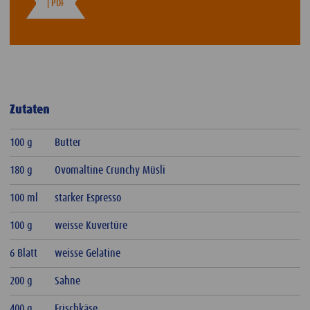
| PDF
Zutaten
100 g
Butter
180 g
Ovomaltine Crunchy Müsli
100 ml
starker Espresso
100 g
weisse Kuvertüre
6 Blatt
weisse Gelatine
200 g
Sahne
400 g
Frischkäse