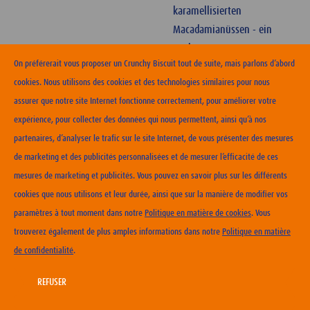
karamellisierten
Macadamianüssen - ein
Hochgenuss!
On préférerait vous proposer un Crunchy Biscuit tout de suite, mais parlons d’abord
cookies. Nous utilisons des cookies et des technologies similaires pour nous
assurer que notre site Internet fonctionne correctement, pour améliorer votre
expérience, pour collecter des données qui nous permettent, ainsi qu’à nos
partenaires, d’analyser le trafic sur le site Internet, de vous présenter des mesures
ERHÄLTLICHKEIT
de marketing et des publicités personnalisées et de mesurer l’efficacité de ces
mesures de marketing et publicités. Vous pouvez en savoir plus sur les différents
KONTAKT
cookies que nous utilisons et leur durée, ainsi que sur la manière de modifier vos
NUTZUNGSBEDINGUNGEN
paramètres à tout moment dans notre
Politique en matière de cookies
. Vous
DATENSCHUTZERKLÄRUNG
trouverez également de plus amples informations dans notre
Politique en matière
COOKIE-RICHTLINIEN
de confidentialité
.
IMPRESSUM
CARRIERA
REFUSER