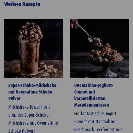
Weitere Rezepte
Super-Schoko-Milchshake
Ovomaltine-Joghurt-
mit Ovomaltine Schoko
Cremet mit
Pulver
karamellisierten
Macadamianüssen
Milchshake-Tower hoch
Ein fantastisches Jogurt
drei: der Super-Schoko-
Cremet mit Ovomaltine
Milchshake mit Ovomaltine
Geschmack, verfeinert mit
Schoko Pulver!