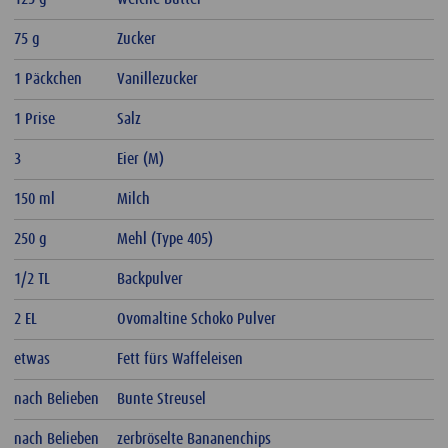
75 g
Zucker
1 Päckchen
Vanillezucker
1 Prise
Salz
3
Eier (M)
150 ml
Milch
250 g
Mehl (Type 405)
1/2 TL
Backpulver
2 EL
Ovomaltine Schoko Pulver
etwas
Fett fürs Waffeleisen
nach Belieben
Bunte Streusel
nach Belieben
zerbröselte Bananenchips