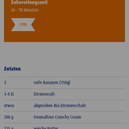
Zubereitungszeit
60 - 90 Minuten
| PDF
Zutaten
3
reife Bananen (150g)
3-4 EL
Zitronensaft
etwas
abgerieben Bio-Zitronenschale
200 g
Ovomaltine Crunchy Cream
125 g
weiche Butter