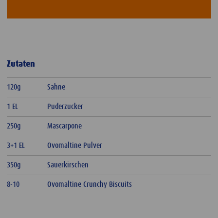
Zutaten
120g
Sahne
1 EL
Puderzucker
250g
Mascarpone
3+1 EL
Ovomaltine Pulver
350g
Sauerkirschen
8-10
Ovomaltine Crunchy Biscuits